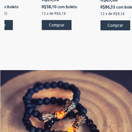
R$58,10
R$86,33
com
Boleto
com
Boleto
com
Bol
5,02
12
x
de
R$6,16
12
x
de
R$9,16