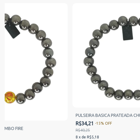
PULSEIRA BASICA PRATEADA C
R$34,21
-
15
%
OFF
HUMBO FIRE
R$40,25
8
x
de
R$5,18