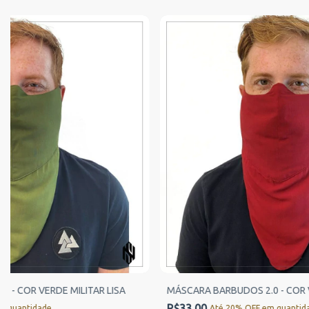
 - COR VERDE MILITAR LISA
MÁSCARA BARBUDOS 2.0 - COR 
R$33,00
m quantidade
Até 20% OFF
em quantid