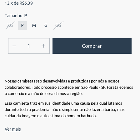
12
x de
R$6,39
Tamanho:
P
XG
P
M
G
GG
Nossas camisetas são desenvolvidas e produzidas por nós e nossos
colaboradores. Todo processo acontece em São Paulo - SP. Foratalecemos
o comercio e a mão de obra da nossa região.
Essa camiseta traz em sua identidade uma causa pela qual lutamos
durante toda a pnademia, não é simplesente não fazer a barba, mas
cuidar da imagem e autoestima do homem barbudo.
Estampa feita em Silkscreem.
Ver mais
COMPOSIÇÃO: