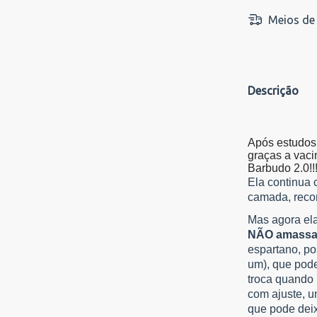
Meios de 
Descrição
Após estudos 
graças a vac
Barbudo 2.0!!
Ela continua 
camada, recor
Mas agora el
NÃO amassa 
espartano, po
um), que pode
troca quando 
com ajuste, 
que pode deix