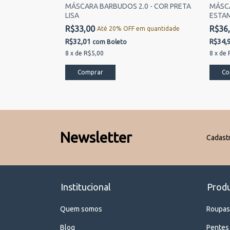
0 - COR
MÁSCARA BARBUDOS 2.0 - COR PRETA
MÁSCA
LISA
ESTAM
R$33,00
R$36
 quantidade
Até 20% OFF
em quantidade
R$32,01
R$34,
com
Boleto
8
x
de
R$5,00
8
x
de
Newsletter
Cadastr
Institucional
Prod
Quem somos
Roupas
Blog
Pentes