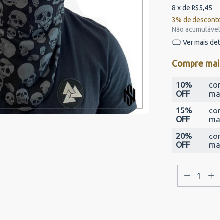
8
x de
R$5,45
3% de descont
Não acumulável
Ver mais de
Compre mai
10%
co
OFF
ma
15%
co
OFF
ma
20%
co
OFF
ma