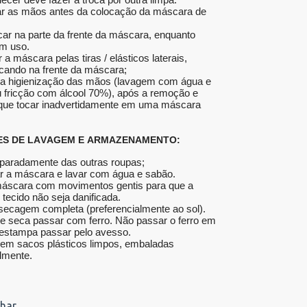
ar as mãos antes da colocação da máscara de
ocar na parte da frente da máscara, enquanto
em uso.
a máscara pelas tiras / elásticos laterais,
cando na frente da máscara;
 a higienização das mãos (lavagem com água e
 fricção com álcool 70%), após a remoção e
que tocar inadvertidamente em uma máscara
ES DE LAVAGEM E ARMAZENAMENTO:
paradamente das outras roupas;
 a máscara e lavar com água e sabão.
áscara com movimentos gentis para que a
 tecido não seja danificada.
 secagem completa (preferencialmente ao sol).
e seca passar com ferro. Não passar o ferro em
estampa passar pelo avesso.
em sacos plásticos limpos, embaladas
almente.
har