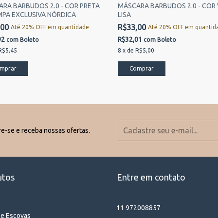
RA BARBUDOS 2.0 - COR PRETA
MÁSCARA BARBUDOS 2.0 - COR
PA EXCLUSIVA NÓRDICA
LISA
,00
R$33,00
Até 20% OFF
em quantidade
Até 20% OFF
em quantid
92
R$32,01
com
Boleto
com
Boleto
R$5,45
8
x
de
R$5,00
e-se e receba nossas ofertas.
utos
Entre em contato
11 972008857
 e Escovas