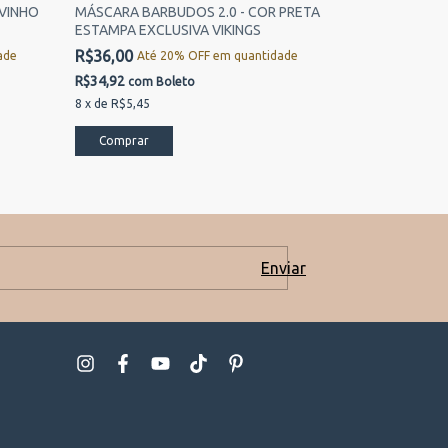
 VINHO
MÁSCARA BARBUDOS 2.0 - COR PRETA
MÁSCARA BAR
ESTAMPA EXCLUSIVA VIKINGS
VERDE MILITAR
R$36,00
R$33,00
ade
Até 20% OFF
em quantidade
Até 
R$34,92
R$32,01
com
Boleto
com
B
8
x
de
R$5,45
8
x
de
R$5,00