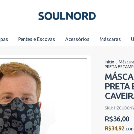
pas
Pentes e Escovas
Acessórios
Máscaras
U
Início
.
Máscar
PRETA ESTAMPA
MÁSCAR
PRETA 
CAVEIR
SKU:
HZCUB8N
R$36,00
R$34,92
co