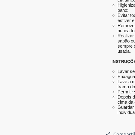
Higieniz
pano;
Evitar t
estiver 
Remover 
nunca to
Realizar
sabão ou
sempre 
usada.
INSTRUÇÕ
Lavar se
Enxaguar
Lave a m
trama do
Permitir
Depois d
cima da 
Guardar 
individu
Compartil