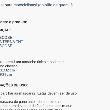
l para motociclistas! (opinião de quem já
obre o produto:
ÇÃO:
ISCOSE
INTERNA TNT
ISCOSE
a possui um tamanho único e pode ser
no elástico.
 31/32 cm
33/34 cm
AÇÕES DE USO:
artilhar as máscaras. Estas devem ser de
uso
l;
máscara de pano antes do primeiro uso;
 máscara deve ser de 2 a 4 horas assim que
ecer deve fazer a troca por outra limpa.