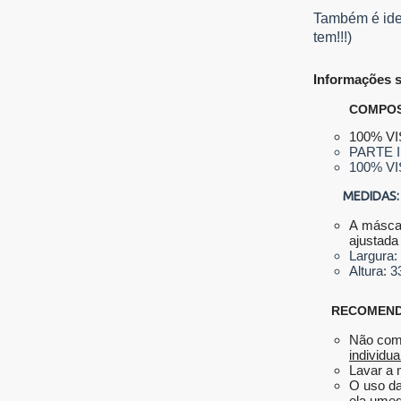
Também é idea
tem!!!)
Informações s
COMPOSI
100% V
PARTE 
100% V
MEDIDAS:
A máscar
ajustada 
Largura:
Altura: 
RECOMEND
Não comp
individua
Lavar a 
O uso da
ela umed