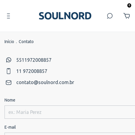
0
Início
.
Contato
5511972008857
11 972008857
contato@soulnord.com.br
Nome
E-mail