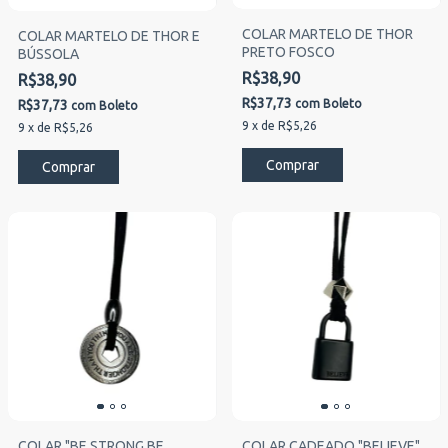
COLAR MARTELO DE THOR
COLAR MARTELO DE THOR E
PRETO FOSCO
BÚSSOLA
R$38,90
R$38,90
R$37,73
R$37,73
com
Boleto
com
Boleto
9
x
de
R$5,26
9
x
de
R$5,26
COLAR "BE STRONG BE
COLAR CADEADO "BELIEVE"