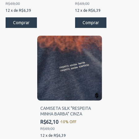
R$69,00
R$69,00
12
x
de
R$6,39
12
x
de
R$6,39
Comprar
Comprar
CAMISETA SILK "RESPEITA
MINHA BARBA" CINZA
R$62,10
-
10
%
OFF
R$69,00
12
x
de
R$6,39