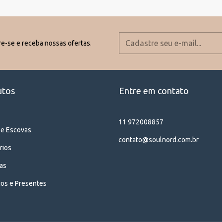
e-se e receba nossas ofertas.
utos
Entre em contato
11 972008857
 e Escovas
contato@soulnord.com.br
rios
as
ios e Presentes