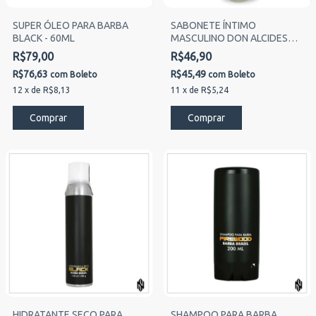
SUPER ÓLEO PARA BARBA
SABONETE ÍNTIMO
BLACK - 60ML
MASCULINO DON ALCIDES
SABÃO CRÁ-CRÁ MAMONAS
R$79,00
R$46,90
ASSASSINAS
R$76,63
R$45,49
com
Boleto
com
Boleto
12
x
de
R$8,13
11
x
de
R$5,24
HIDRATANTE SECO PARA
SHAMPOO PARA BARBA